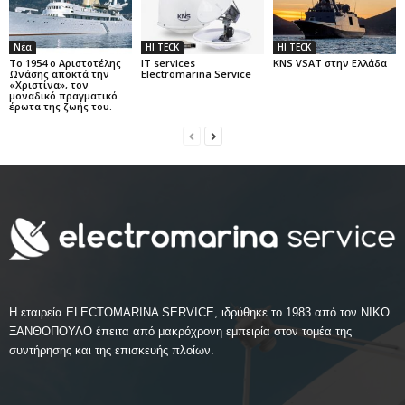
Νέα
HI TECK
HI TECK
Το 1954 ο Αριστοτέλης
IT services
KNS VSAT στην Ελλάδα
Ωνάσης αποκτά την
Electromarina Service
«Χριστίνα», τον
μοναδικό πραγματικό
έρωτα της ζωής του.
Η εταιρεία ELECTOMARINA SERVICE, ιδρύθηκε το 1983 από τον ΝΙΚΟ
ΞΑΝΘΟΠΟΥΛΟ έπειτα από μακρόχρονη εμπειρία στον τομέα της
συντήρησης και της επισκευής πλοίων.