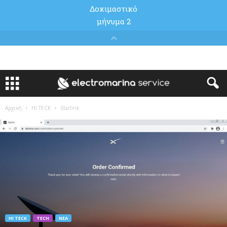
Αρχική
HI TECK
Starlink
HI TECK
TECH
ΝΈΑ