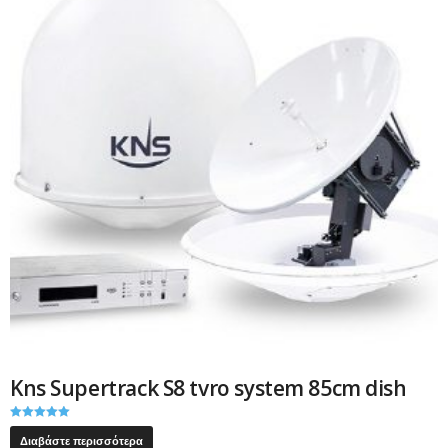
Kns Supertrack S8 tvro system 85cm dish
Βαθμολογήθ
ηκε με
Διαβάστε περισσότερα