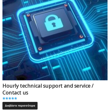
Hourly technical support and service /
Contact us
Βαθμολογήθ
ηκε με
Διαβάστε περισσότερα
5.00