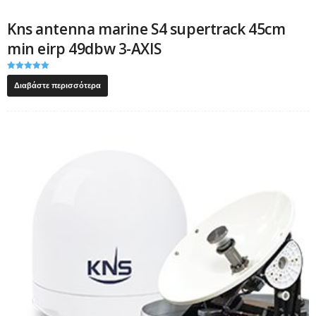
Kns antenna marine S4 supertrack 45cm
min eirp 49dbw 3-AXIS
Βαθμολογήθ
ηκε με
Διαβάστε περισσότερα
5.00
από 5