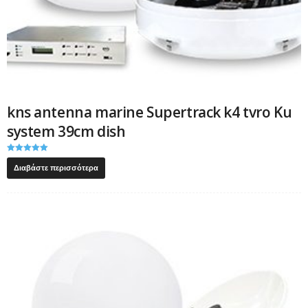
kns antenna marine Supertrack k4 tvro Ku
system 39cm dish
Βαθμολογήθ
ηκε με
Διαβάστε περισσότερα
5.00
από 5