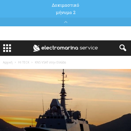
Αρχική
HI TECK
KNS VSAT στην Ελλάδα