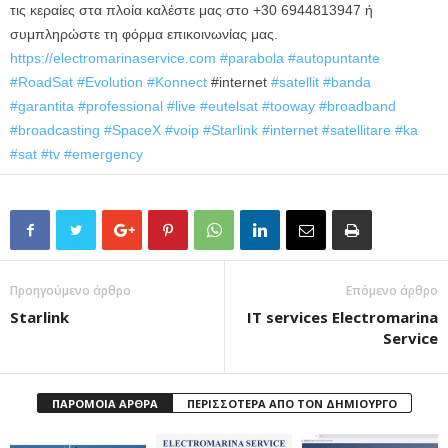
τις κεραίες στα πλοία καλέστε μας στο +30 6944813947 ή
συμπληρώστε τη φόρμα επικοινωνίας μας.
https://electromarinaservice.com
#parabola
#autopuntante
#RoadSat
#Evolution
#Konnect
#internet
#satellit
#banda
#garantita
#professional
#live
#eutelsat
#tooway
#broadband
#broadcasting
#SpaceX
#voip
#Starlink
#internet
#satellitare
#ka
#sat
#tv
#emergency
Προηγούμενο άρθρο
Επόμενο άρθρο
Starlink
IT services Electromarina
Service
ΠΑΡΟΜΟΙΑ ΑΡΘΡΑ
ΠΕΡΙΣΣΟΤΕΡΑ ΑΠΟ ΤΟΝ ΔΗΜΙΟΥΡΓΟ