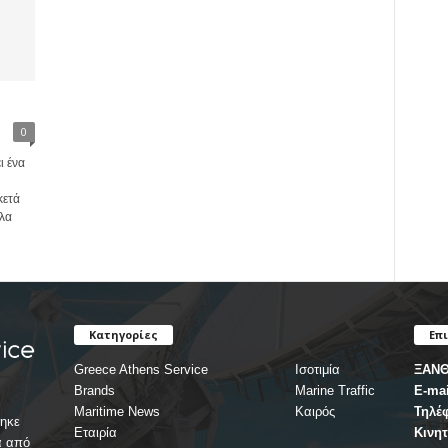
0
ι ένα
κετά
λα
Κατηγορίες
Επ
Greece Athens Service
Ισοτιμία
ΞΑΝΘ
Brands
Marine Traffic
E-mai
Maritime News
Καιρός
Τηλέ
ηκε
Εταιρία
Κινη
α από