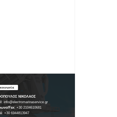
ικοινωνία
ΟΠΟΥΛΟΣ ΝΙΚΟΛΑΟΣ
l
:
info@electromarinaservice.gr
φωνο/Fax
:
+30 2104610681
τό
:
+30 6944813947