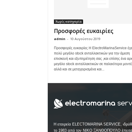
c
e
C
Χωρίς κατηγορία
o
Προσφορές ευκαιρίες
m
X
admin
-
10 Αυγούστου 2019
-
V
Προσφορές ευκαιρίες Η ElectroMarinaService έχε
πολύ μεγάλο stock ανταλλακτικών για την άμεση
s
επισκευή και εξυπηρέτηση σας ,και επίσης ένα αρ
a
μεγάλο stock ανταλλακτικών σε παλαιότερα μοντέ
t
αλλά και σε μεταχειρισμένα και...
Η εταιρεία ELECTOMARINA SERVICE, ιδρύθ
το 1983 από τον ΝΙΚΟ ΞΑΝΘΟΠΟΥΛΟ έπειτ