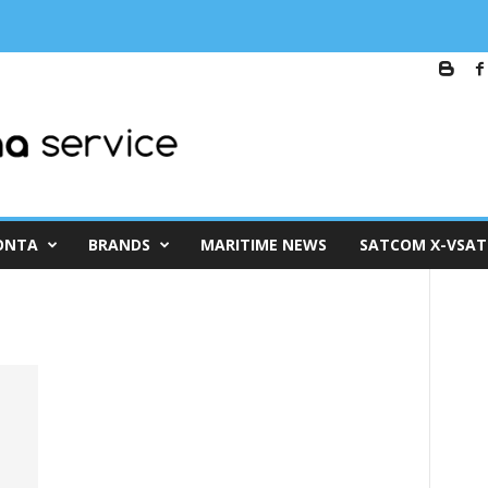
ε τέλεια εικόνα HD και full σήμα.
ΌΝΤΑ
BRANDS
MARITIME NEWS
SATCOM X-VSAT
n