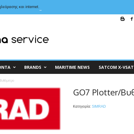
λεόρασης και internet.
ΌΝΤΑ
BRANDS
MARITIME NEWS
SATCOM X-VSAT
Βυθόμετρο
GO7 Plotter/Βυ
Κατηγορία:
SIMRAD