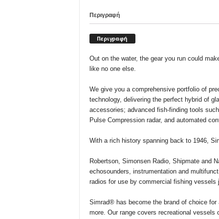
c
Περιγραφή
e
C
Περιγραφή
o
m
Out on the water, the gear you run could make
X
like no one else.
-
V
We give you a comprehensive portfolio of pre
s
technology, delivering the perfect hybrid of 
a
accessories; advanced fish-finding tools su
t
Pulse Compression radar, and automated contro
With a rich history spanning back to 1946, S
Robertson, Simonsen Radio, Shipmate and Navic
echosounders, instrumentation and multifunc
radios for use by commercial fishing vessels 
Simrad® has become the brand of choice for a
more. Our range covers recreational vessels o