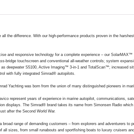
 all the difference. With our high-performance products proven in the harshes
cise and responsive technology for a complete experience – our SolarMAX™ IP
glass-bridge touchscreen and conventional all-weather controls; system expa
ch as deepwater S5100, Active Imaging™ 3-in-1 and TotalScan™; increased s
l with fully integrated Simrad® autopilots.
imrad Yachting was born from the union of many distinguished pioneers in mar
o represent years of experience in marine autopilot, communications, satelli
tion displays. The Simrad® brand takes its name from Simonsen Radio which 
just after the Second World War.
 broad range of demanding customers – from explorers and adventurers to pr
f all sizes, from small runabouts and sportfishing boats to luxury cruisers 