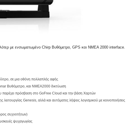
λότερ με ενσωματωμένο Chirp Βυθόμετρο, GPS και NMEA 2000 interface.
φίλτρο, σε μια οθόνη πολλαπλής αφής
onar Βυθόμετρο, και NMEA2000 δικτύωση
 παρέχει πρόσβαση στο GoFree Cloud και την βάση Χαρτών
 λειτουργίας Genesis, αλλά και αυτόματες λήψεις λογισμικού με κοινοποιήσεις
ύρος συχνοτήτων)
συσκευές ψυχαγωγίας