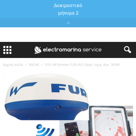
Αρχική σελίδα
RADAR
DRS 4W Wireless FURUNO Radar, Ισχύς 4Kw, 36NM