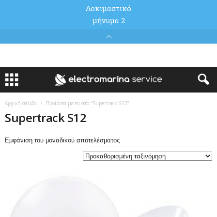
Αρχική σελίδα
Προϊόντα με ετικέτα “Supertrack S12”
Supertrack S12
Εμφάνιση του μοναδικού αποτελέσματος